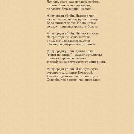
Лет пять всего, как мучаюсь от боли,
читаемой по гаснущим глазам,
по запаху безвыходной неволи...
Живу среди убийц. Ныряю в чан -
на час, на два, на месяц, на полгода.
Вода снимает кровь. Но по ночам
во снах - приливы красного болота.
Живу среди убийц. Пытаюсь - жить.
На гринтере печатаю листовки
о тех, кто расставляет падежи
в методике ущербной подготовки.
Живу среди убийц. Туплю ножи,
"тупит по жизни" - скажет методистка -
опять же, проверяя падежи
за мной как за деструктом группы риска.
Живу среди убийц. И по чуть-чуть
курсирую за мирным Воеводой.
Тяжёл, с дубовым чаном, этот путь.
Спасибо, что доверен чан природой.