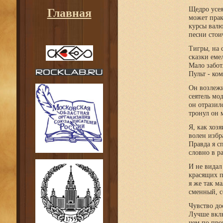
Щедро усе
Главная
может прак
курсы валю
песни стои
Тигры, на 
сказки еме
Мало забот
Пульт - ко
Он возлежи
сеятель мод
он отразил
тронул он 
Я, как хозя
волен избр
Правда я с
словно в р
И не видал
красящих п
я же так ма
сменный, с
Чувство дос
Лучше вкл
чем по про