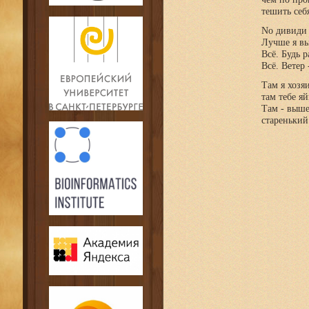
тешить себ
No дивиди 
Лучше я вы
Всё. Будь 
Всё. Ветер 
Там я хозя
там тебе яй
Там - выше
старенький