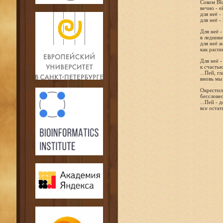
Соком Blo
вечно - е
для неё -
для неё -
Для неё -
в леднике
для неё ж
как расп
Для неё 
к счасть
...Пей, г
вновь мы
Окрестили
бессловес
...Пей - 
все остат