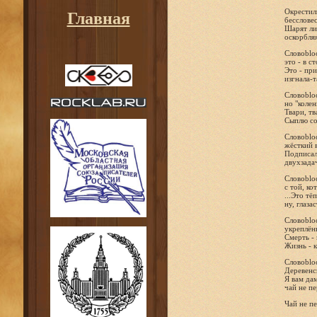
Окрестили
Главная
бессловес
Шарят лин
оскорбля
Словоbloo
это - в с
Это - пр
изгнала-
Словоbloo
но "коле
Твари, тв
Сыплю со
Словоbloo
жёсткий в
Подписал
двухзада
Словоbloo
с той, ко
...Это тё
ну, глазас
Словоbloo
укреплён
Смерть -
Жизнь - к
Словоbloo
Деревенс
Я вам дам
чай не пе
Чай не пе