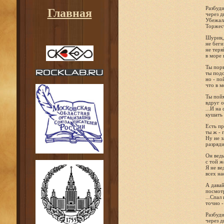
Разбуди
Главная
через д
Убежала
Торжес
Шурик,
не беги
не теря
в море 
Ты порв
ты под
но - по
что в м
Ты пой
вдруг о
...И на
кушать 
Есть пр
ты ж - 
Ну не з
разряди
Он ведь
с той ж
Я не ве
всех нас
А давай
посмотр
...Спал
точно -
Разбуди
через д