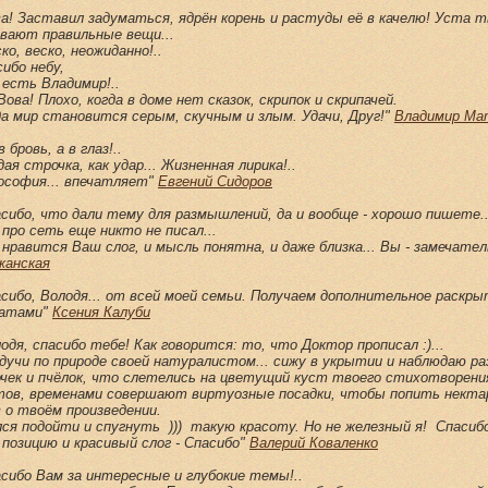
а! Заставил задуматься, ядрён корень и растуды её в качелю! Уста т
ивают правильные вещи...
ко, веско, неожиданно!..
сибо небу,
 есть Владимир!..
Вова! Плохо, когда в доме нет сказок, скрипок и скрипачей.
да мир становится серым, скучным и злым. Удачи, Друг!"
Владимир Ма
в бровь, а в глаз!..
ая строчка, как удар... Жизненная лирика!..
ософия... впечатляет"
Евгений Сидоров
асибо, что дали тему для размышлений, да и вообще - хорошо пишете..
про сеть еще никто не писал...
 нравится Ваш слог, и мысль понятна, и даже близка... Вы - замечате
жанская
асибо, Володя... от всей моей семьи. Получаем дополнительное раскр
атами"
Ксения Калуби
одя, спасибо тебе! Как говорится: то, что Доктор прописал :)...
удучи по природе своей натуралистом... сижу в укрытии и наблюдаю р
очек и пчёлок, что слетелись на цветущий куст твоего стихотворени
тов, временами совершают виртуозные посадки, чтобы попить нектар
 о твоём произведении.
ся подойти и спугнуть ))) такую красоту. Но не железный я! Спасибо
а позицию и красивый слог - Спасибо"
Валерий Коваленко
асибо Вам за интересные и глубокие темы!..