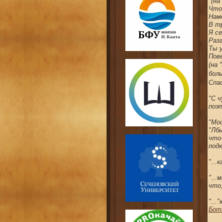
"(на
Что
Нам
В т
Я с
Раз
Ты 
Пове
(на 
бол
Спа
"С 
поэт
"Мо
"Лбы
что-
под
"...
"...
что,
"...
Бот