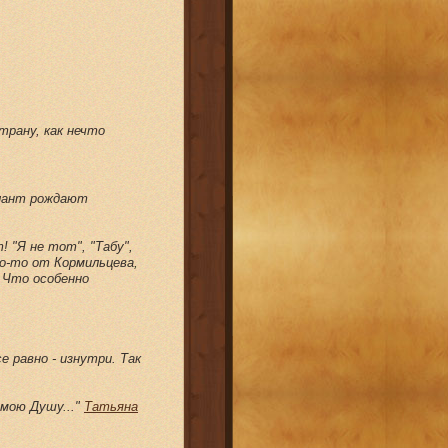
трану, как нечто
алант рождают
 "Я не тот", "Табу",
то-то от Кормильцева,
! Что особенно
е равно - изнутри. Так
 мою Душу..."
Татьяна