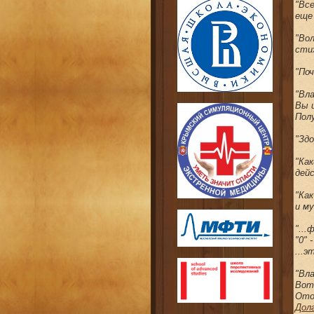
"Вс
еще
"Во
сти
"По
"Вла
Вы 
Пол
"Здо
"Как
дей
"Ка
и м
"...
"0" 
...э
"Вла
Вот
Ото
Дол