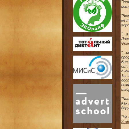
"Ус
мас
"Бе
не т
хор
"..
Личн
Фра
"...
проф
Бол
от т
с юм
Ты 
сос
поз
тво
"Чит
Как
деру
"Не 
Зам