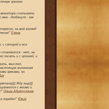
почерк зрелого
 с монитора считывать
 мне - долбануло - как
тересно, на мой взгляд!
пехов!"
Елена
м, с сатирой и все
 становится - нет, не
но писать и с иронией, и
нить, мыслит,
 настоящая жизненная
ими грехами, но
Дик
рятала)))) Жду еще)))
рещиваются с моими и
!!"
Ольга Адиятуллина
 в порядке!"
Юрий