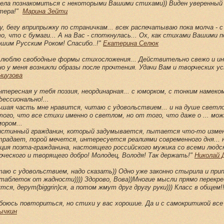
пела познакомиться с некоторыми Вашими стихами)) Виден уверенный 
тера!"
Марина Зейтц
гу, бегу вприпрыжку по страничкам... всех распечатываю пока молча -
о, что с бумаги... А на Вас - споткнулась... Ох, как стихами Вашими по
ошим Русским Роком! Спасибо..!"
Екатерина Селюк
.я люблю свободные формы стихосложения... Действительно свежо и ин
о у меня возникли образы после прочтения. Удачи Вам и творческих ус
нцузова
интересная у тебя поэзия, неординарная... с юморком, с тонким намеко
ессионально!...
ьшая часть мне нравится, читаю с удовольствием... и на душе светло
ого, что все стихи именно о светлом, но от того, что даже о ... мож
ором...
истинный гражданин, который задумывается, пытается что-то изме
традает, порой мечется, интересуется реалиями современного дня...
иция поэта-гражданина, настоящего российского мужика со всеми людск
рческого и творящего добро! Молодец, Володя! Так держать!"
Николай 
аю с удовольствием, надо сказать)) Одно уже законно стырила и прип
 таблеток от жадности)))) Здорово, Вова))Многие мысли прямо перек
тся, дерут(biggrin)ся, а потом жмут друг другу руки))) Класс в общем!
боюсь повториться, но стихи у вас хорошие. Да и с самокритикой все
ычкин