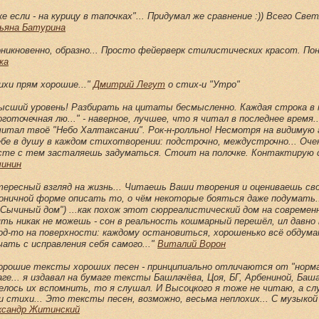
е если - на курицу в тапочках"... Придумал же сравнение :)) Всего Свет
ьяна Батурина
оникновенно, образно... Просто фейерверк стилистических красот. П
жа
ихи прям хорошие..."
Дмитрий Легут
о стих-и "Утро"
.высший уровень! Разбирать на цитаты бесмысленно. Каждая строка в 
готочечная лю..." - наверное, лучшее, что я читал в последнее время.
читал твоё "Небо Халтаксании". Рок-н-ролльно! Несмотря на видимую
ебе в душу в каждом стихотворении: подстрочно, междустрочно... Оче
сте с тем засталяешь задуматься. Стоит на полочке. Контактирую 
чинин
тересный взгляд на жизнь... Читаешь Ваши творения и оцениваешь сво
роничной форме описать то, о чём некоторые бояться даже подумать.
"Сычиный дом") ...как похож этот сюрреалистический дом на современ
ть никак не можешь - сон в реальность кошмарный перешёл, ил давно п
од-то на поверхности: каждому остановиться, хорошенько всё обдума
чать с исправления себя самого...
"
Виталий Ворон
.хорошие тексты хороших песен - принципиально отличаются от "норм
ге... я издавал на бумаге тексты Башлачёва, Цоя, БГ, Арбениной, Баша
елось их вспомнить, то я слушал. И Высоцкого я тоже не читаю, а сл
и стихи... Это тексты песен, возможно, весьма неплохих... С музыко
ксандр Житинский