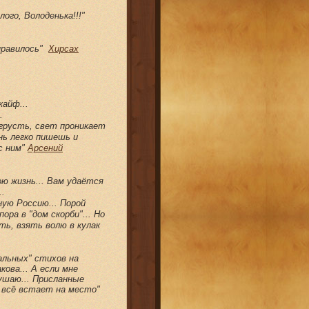
лого, Володенька!!!"
онравилось"
Хирсах
кайф...
..
 грусть, свет проникает
нь легко пишешь и
с ним"
Арсений
ю жизнь... Вам удаётся
..
ную Россию... Порой
ора в "дом скорби"... Но
ть, взять волю в кулак
альных" стихов на
кова... А если мне
ушаю... Присланные
й всё встает на место"