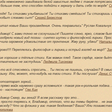
егда немножечко завидовала белой завистью людям с таким потрясаю
 больше тем, кто способен подойти к зеркалу и дать себе по морде"
С
лодя! Ты стихами улыбаешься! Ты стихами смеёшься! Ты стихаришь 
хобыт словами сыт!"
Сергей Берестов
читал новые Ваши произведения. Очень понравились" Руслан Ковальчу
димир! С вами точно не соскучишься! Пишете сочно, ярко, словом бьете
изобрели новый вид поэзии - синтез шутки и философской лирики. Про
учила огромное удовольствие от прочтения. Жму руку, удачи!"
Наталь
рово!!!! Переплелись философия и лирика,и острый взгляд на мир!!"
Зи
ие хорошие и тёплые стихи. Как мамин плед. Такое сердце, какое бьё
ствительно не застудишь"
Людмила Тихонова
к-то всё стесняюсь спросить... Ты песни не пишешь, случайно? В смыс
узыку. Или, может, кто-нибудь на твои стихи. Я бы послушал"
Денис С
фотоаппарат зоркий...
- прямо майк науменко сразу вспомнился - такая рок-н-ролльная подача..
то - настоящее"
Глю Кин
димир Сквер, вы гений! Я всем расскажу про это...
 просто теряюсь я, Владимир, оттого, что вы темы берёте... не знаю
всюду? Что за флэшка у вас такая бездонная? Ваша? Или позаимств
гополова