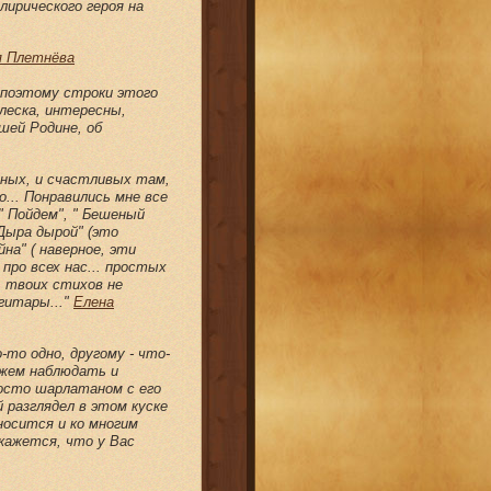
лирического героя на
 Плетнёва
а поэтому строки этого
леска, интересны,
шей Родине, об
тных, и счастливых там,
... Понравились мне все
 " Пойдем", " Бешеный
" Дыра дырой" (это
йна" ( наверное, эти
про всех нас... простых
ть твоих стихов не
гитары..."
Елена
то одно, другому - что-
ожем наблюдать и
осто шарлатаном с его
 разглядел в этом куске
носится и ко многим
кажется, что у Вас