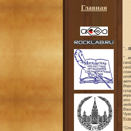
Главная
"...
В
"..
сво
сво
соз
отд
авт
Вер
сущ
вер
это
люб
Ваш
Чув
Куз
"Ст