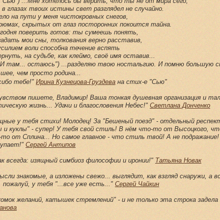
 "Сью") ...Мне хотелось бы верить, что ты не от мира сего,
 в глазах твоих истины свет разглядел не случайно.
ело на пути у меня чистокровных снегов,
рюмах, скрытых от глаз посторонних покоится тайна.
егодня поверить готов: ты сумеешь понять,
гадать мои сны, толкования верно расставив,
усилием воли способна течение вспять
рнуть, на судьбе, как клеймо, своё имя оставив...
"И там... остаюсь") ...разделяю твою ностальгию. И помню большую с
ьшее, чем просто родина...
сибо тебе!
"
Ирина Кузнецова-Груздева
на стих-е "Сью"
чувством пишете, Владимир! Ваша тонкая душевная организация и т
ическую жизнь... Удачи и благословения Небес!"
Светлана Донченко
щные у тебя стихи! Молодец! За "Бешеный поезд" - отдельный респект!
 и куклы" - супер! У тебя свой стиль! В нём что-то от Высоцкого, ч
то от Сплина... Но самое главное - что стиль твой! А не подражание
купает!"
Сергей Антипов
как всегда: изящный симбиоз философии и иронии!"
Татьяна Новак
мысли знакомые, а изложены свежо... выглядит, как взгляд снаружи, а вс
 пожалуй, у тебя "...все уже есть..."
Сергей Чайкин
"комок желаний, катышек стремлений" - и не только эта строка задела
анова