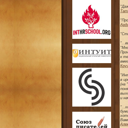
"Даж
Тат
"Пр
Ард
"Ст
"..
"Мно
Про
к т
вме
Кру
"Ин
в и
(на 
поня
вых
и на
"..
бума
хот
Вам
Але