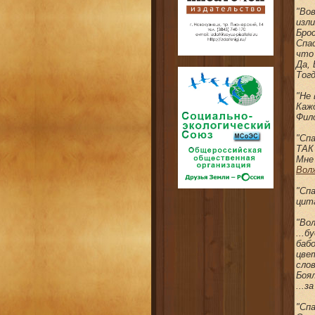
"Вов
изл
Брос
Спа
что
Да, 
Тог
"Не 
Кажд
Фил
"Сп
ТАК 
Мне
Вол
"Сп
цит
"Вол
...б
баб
цве
слов
Боял
...з
"Сп