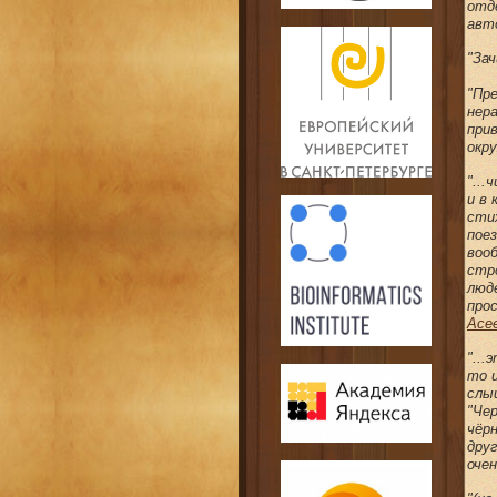
отд
авт
"За
"Пр
нер
прив
окр
"..
и в
стих
поез
вооб
стро
люде
про
Асе
"..
то 
слы
"Чер
чёр
дру
оче