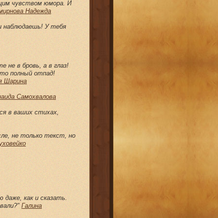
щим чувством юмора. И
мирнова Надежда
и наблюдаешь! У тебя
к
 не в бровь, а в глаз!
сто полный отпад!
я Шарина
наида Самохвалова
тся в ваших стихах,
ле, не только текст, но
уховейко
.
 даже, как и сказать.
овали?"
Галина