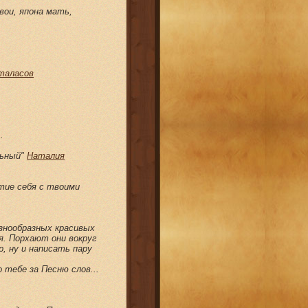
вои, япона мать,
таласов
.
льный"
Наталия
ытие себя с твоими
азнообразных красивых
я. Порхают они вокруг
, ну и написать пару
 тебе за Песню слов...