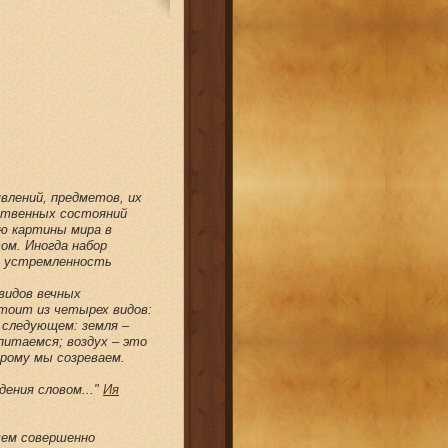
влений, предметов, их
вственных состояний
ю картины мира в
ом. Иногда набор
ть устремленность
видов вечных
стоит из четырех видов:
 следующем: земля –
питаемся; воздух – это
орому мы созреваем.
ения словом..."
Ия
чем совершенно