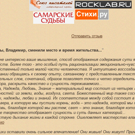
Отправить отзыв
ы, Владимир, сменили место и время жительства...
"
.мне интересно ваше мышление, способ отображения содержания сути я
йств. Более того - это особый путь рационализации эмоционально-чу
йственный только малой части человечества. Я интуитивно воссозда
нании обращаясь к своему опыту, связанному с представленным текст
ельных слов, сочетаний, образов позволяет точно и четко определи
ора, раскрыть качество и сущность переживаемого...
а, Надежда, Любовь, Знание – материальный мир состоит из четырех 
ностей: из земли, воды, воздуха, света. Божественный мир также со
ы, надежды, любви и знаний. Их соответствие между собой состоит в
 вера, в которую мы пустили корень; вода – это надежда, которой мы 
овь, благодаря которой мы растем; свет – это знание, благодаря кот
е творчество отображает сущность и суть данных категорий...
ствую дыхание жизни в каждой строчке. Ошеломляет мастерство влад
ько
ихи оставили очень сильное впечатление! Они живые! Они живут! При