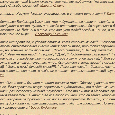
ельно от автора! В том смысле, что нет никакой нужды "напяливать 
ора"! Спасибо огромное!"
Марина Сливко
читалась:) Радует. Поэты, оказывается, и в нашем веке живут:)"
Катя
едставляя Владимира Ильичева, мне подумалось: его стихи – правда, 
авнодушного поэта, пусть и не везде отшлифованные до зеркального б
лекательны. Ведь они о том, что волнует людей сегодня – о нас, о на
ужающем нас мире..."
Александр Кожейкин
.читаю неторопливо, с удовольствием, хотя столько мыслей - и горес
 каждом стихотворении чувствуется печаль того, что тобой пережито
и, но, конечно, есть любимчики: "Много лишнего", " Не буду мешать",
д", " Чего же нам надо", " Теория", " Дом", " Родная-милая позвонила", 
ще класс, и вроде как про то место, где живу я, и как живу я), " Моя во
чки: меня атакует чувство, что я был рожден в грязь лицом" сказаны 
й), " Зима и печь" (класс!!! класс!!!), " Лимонная корка"... большая час
сто говорит, она поет, и когда их я читаю, мне слышится тихий звук 
ева
.это обычно так и бывает в нашем сложном мире. Одному нравится что-
иное. Если провести некую параллель с художниками, то и здесь мы м
шать разноголосицу мнений и суждений. Кто-то считаем Малевича пр
ным квадратом", а кто-то во всё горло кричит, что он гений, который
ного квадрата безбрежность космоса и пространств. Кстати, это от
гим художникам как прямотивистам, так и абстракционистам. Но мне 
нь хорошие стихи!"
Борис Кудряшов