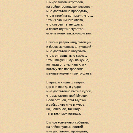
В мире гомовыкрутасов,
на войне господских классов -
мне достаточно проведать,
что в твоей квартирке - лето....
Что из окон много света,
что совсем ты не одета,
а потом одета в чувство,
если в окнах вьюжно-грустно.
В жизни редких индульгенций
и бессмысленных штукенций -
мне достаточно нагуглить,
что мечтаешь ты о кукле...
Что шинкуешь лук на кухне,
но глаза от слез напухли -
потому что повзрослела
меньше нормы - где-то слева.
В ареале хищных тварей,
где они всегда в ударе,
мне достаточно быть в курсе,
что ласкается твой Мурзик.
Если есть он, этот Мурзик -
я забыл, что я не в курсе,
но, наверное, так надо,
ты и так - моя награда.
В мире конченных событий,
на войне пустых соитий -
мне достаточно проведать,