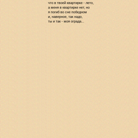
что в твоей квартирке - лето,
а меня в квартирке нет, но
я погиб во сне победном
и, наверное, так надо,
ты и так - моя ограда...