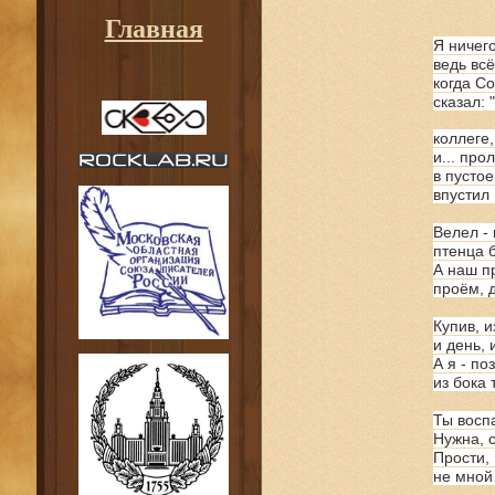
Главная
Я ничего
ведь вс
когда С
сказал: 
коллеге,
и... про
в пустое
впустил
Велел -
птенца б
А наш п
проём, д
Купив, и
и день, 
А я - по
из бока
Ты воспа
Нужна, 
Прости, 
не мной