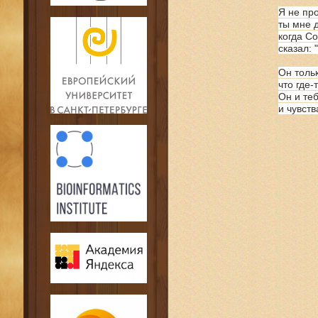
Я не про
ты мне 
когда С
сказал: 
Он тольк
что где-
Он и теб
и чувст