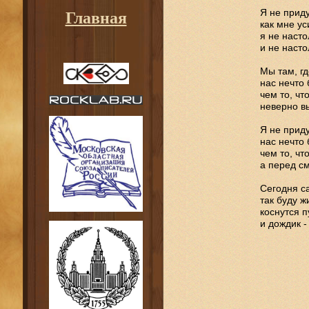
Я не прид
Главная
как мне у
я не насто
и не насто
Мы там, гд
нас нечто
чем то, чт
неверно вы
Я не прид
нас нечто 
чем то, что
а перед см
Сегодня са
так буду жи
коснутся п
и дождик -