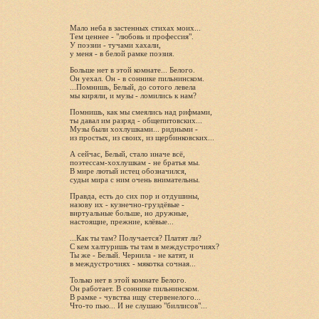
Мало неба в застенных стихах моих...
Тем ценнее - "любовь и профессия".
У поэзии - тучами хахали,
у меня - в белой рамке поэзия.
Больше нет в этой комнате... Белого.
Он уехал. Он - в соннике пильнинском.
...Помнишь, Белый, до сотого левела
мы киряли, и музы - ломились к нам?
Помнишь, как мы смеялись над рифмами,
ты давал им разряд - общепитовских...
Музы были хохлушками... ридными -
из простых, из своих, из щербинковских...
А сейчас, Белый, стало иначе всё,
поэтессам-хохлушкам - не братья мы.
В мире лютый истец обозначился,
судьи мира с ним очень внимательны.
Правда, есть до сих пор и отдушины,
назову их - кузнечно-груздёвые -
виртуальные больше, но дружные,
настоящие, прежние, клёвые...
...Как ты там? Получается? Платят ли?
С кем халтуришь ты там в междустрочиях?
Ты же - Белый. Чернила - не катят, и
в междустрочиях - мякотка сочная...
Только нет в этой комнате Белого.
Он работает. В соннике пильнинском.
В рамке - чувства ищу стервенелого...
Что-то пью... И не слушаю "биллисов"...