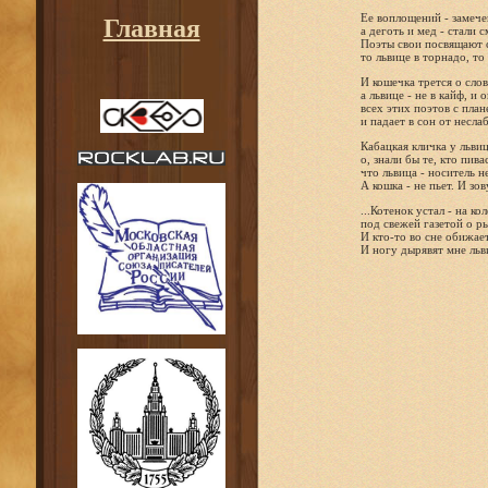
Ее воплощений - замече
Главная
а деготь и мед - стали 
Поэты свои посвящают 
то львице в торнадо, то
И кошечка трется о сло
а львице - не в кайф, и
всех этих поэтов с план
и падает в сон от несл
Кабацкая кличка у льви
о, знали бы те, кто пива
что львица - носитель 
А кошка - не пьет. И зов
...Котенок устал - на ко
под свежей газетой о 
И кто-то во сне обижает
И ногу дырявят мне льв