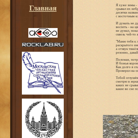
Я хуже зимы - 
Главная
срывал их неб
десятки назван
с восточным к
И думать не д
воспеть - на ц
не думал, пока
сквозь чей-то 
"Маню тебя к л
раскрытого им
а отзвук тяжёлы
резонно, давай
Поломан, потре
И божья коровк
Как долго я спа
Проверил на о
Тобой оглушён
смотрю в зерка
каких не срыв
какие во сне п