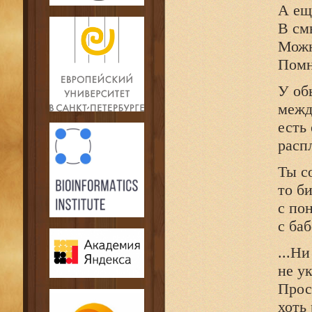
А ещ
В см
Можн
Помн
У об
межд
есть
расп
Ты с
то б
с по
с ба
...Н
не у
Прос
хоть