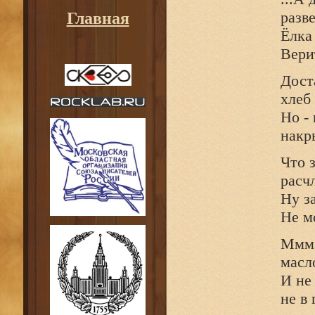
разв
Главная
Ёлка
Верит
Дост
хлеб
Но -
накр
Что з
расч
Ну з
Не м
Ммм.
масло
И не
не в