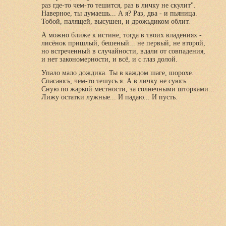
раз где-то чем-то тешится, раз в личку не скулит".
Наверное, ты думаешь... А я? Раз, два - и пьяница.
Тобой, палящей, высушен, и дрожьдиком облит.
А можно ближе к истине, тогда в твоих владениях -
лисёнок пришлый, бешеный... не первый, не второй,
но встреченный в случайности, вдали от совпадения,
и нет закономерности, и всё, и с глаз долой.
Упало мало дождика. Ты в каждом шаге, шорохе.
Спасаюсь, чем-то тешусь я. А в личку не суюсь.
Сную по жаркой местности, за солнечными шторками...
Лижу остатки лужные... И падаю... И пусть.