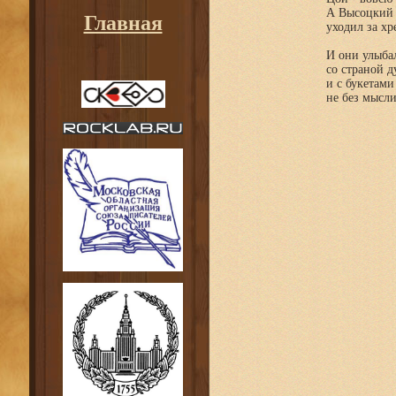
А Высоцкий 
Главная
уходил за хре
И они улыба
со страной д
и с букетами
не без мысли