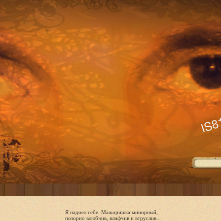
Я надоел себе. Мажоришка минорный,
позорно влюбчив, влифчив и втруслив...